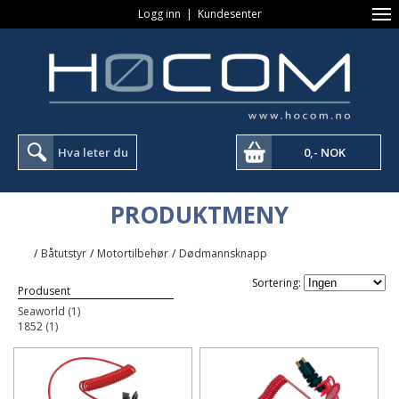
Logg inn
|
Kundesenter
0,- NOK
PRODUKTMENY
/
Båtutstyr
/
Motortilbehør
/
Dødmannsknapp
Sortering:
Produsent
Seaworld (1)
1852 (1)