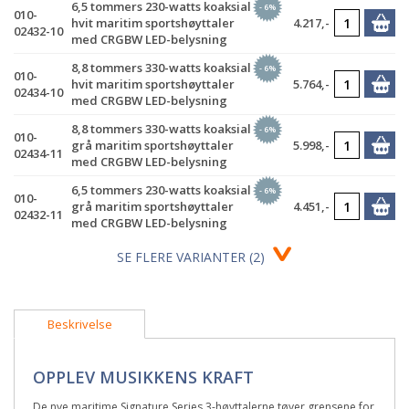
6,5 tommers 230-watts koaksial
- 6%
010-
hvit maritim sportshøyttaler
4.217,-
02432-10
med CRGBW LED-belysning
8,8 tommers 330-watts koaksial
- 6%
010-
hvit maritim sportshøyttaler
5.764,-
02434-10
med CRGBW LED-belysning
8,8 tommers 330-watts koaksial
- 6%
010-
grå maritim sportshøyttaler
5.998,-
02434-11
med CRGBW LED-belysning
6,5 tommers 230-watts koaksial
- 6%
010-
grå maritim sportshøyttaler
4.451,-
02432-11
med CRGBW LED-belysning
SE FLERE VARIANTER (2)
Beskrivelse
OPPLEV MUSIKKENS KRAFT
De nye maritime Signature Series 3-høyttalerne tøyer grensene for