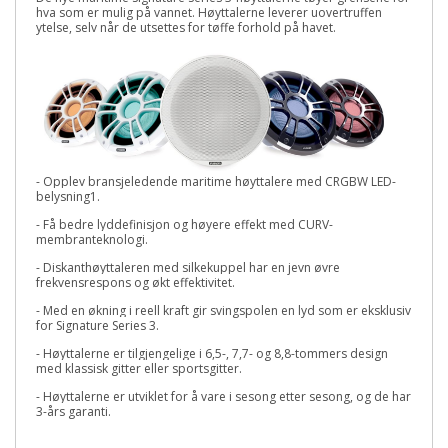
hva som er mulig på vannet. Høyttalerne leverer uovertruffen
ytelse, selv når de utsettes for tøffe forhold på havet.
-
Opplev bransjeledende maritime høyttalere med CRGBW LED-
belysning
1
.
- Få bedre lyddefinisjon og høyere effekt med CURV-
membranteknologi.
- Diskanthøyttaleren med silkekuppel har en jevn øvre
frekvensrespons og økt effektivitet.
- Med en økning i reell kraft gir svingspolen en lyd som er eksklusiv
for Signature Series 3.
- Høyttalerne er tilgjengelige i 6,5-, 7,7- og 8,8-tommers design
med klassisk gitter eller sportsgitter.
- Høyttalerne er utviklet for å vare i sesong etter sesong, og de har
3-års garanti.