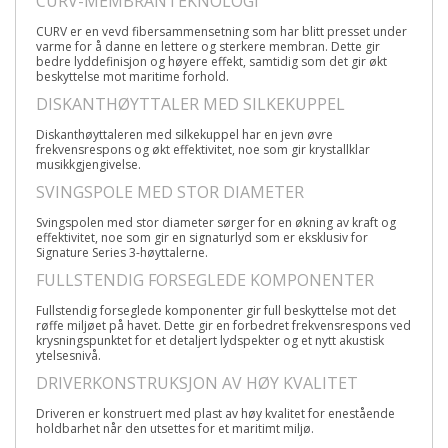
CURV-MEMBRANTEKNOLOGI
CURV er en vevd fibersammensetning som har blitt presset under
varme for å danne en lettere og sterkere membran. Dette gir
bedre lyddefinisjon og høyere effekt, samtidig som det gir økt
beskyttelse mot maritime forhold.
DISKANTHØYTTALER MED SILKEKUPPEL
Diskanthøyttaleren med silkekuppel har en jevn øvre
frekvensrespons og økt effektivitet, noe som gir krystallklar
musikkgjengivelse.
SVINGSPOLE MED STOR DIAMETER
Svingspolen med stor diameter sørger for en økning av kraft og
effektivitet, noe som gir en signaturlyd som er eksklusiv for
Signature Series 3-høyttalerne.
FULLSTENDIG FORSEGLEDE KOMPONENTER
Fullstendig forseglede komponenter gir full beskyttelse mot det
røffe miljøet på havet. Dette gir en forbedret frekvensrespons ved
krysningspunktet for et detaljert lydspekter og et nytt akustisk
ytelsesnivå.
DRIVERKONSTRUKSJON AV HØY KVALITET
Driveren er konstruert med plast av høy kvalitet for enestående
holdbarhet når den utsettes for et maritimt miljø.