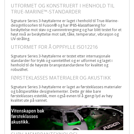
UTFORMET OG KONSTRUERT I HENHOLD TIL
TRUE-MARINE
™
-STANDARDER
Signature Series 3-høyttalerne er laget i henhold til True-Marine-
designfilosofien til Fusion
®
og har
IP65-klassifisering
for
beskyttelse mot støv og vanninntrengning og har blitt testet for et
høyt nivå av beskyttelse mot salt, tåke, temperatur, vibrasjon og
UV-stråling.
UTFORMET FOR Å OPPFYLLE ISO12216
Signature Series 3-høyttalerne er testet etter internasjonale
standarder for trykk og vanntetthet og er utformet og laget i
henhold til de høyeste bransjestandardene for kvalitet og
robusthet.
FØRSTEKLASSES MATERIALER OG AKUSTIKK
Signature Series 3-høyttalerne er laget av førsteklasses materialer
og båtspesifikke designelementer. Dette gir ikke bare
førsteklasses estetikk, men også evnen til å gjengi lyd av høy
kvalitet ute på vannet.