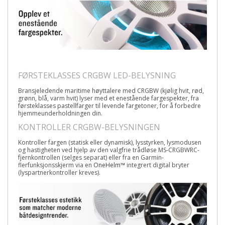
FØRSTEKLASSES CRGBW LED-BELYSNING
Bransjeledende maritime høyttalere med CRGBW (kjølig hvit, rød,
grønn, blå, varm hvit) lyser med et enestående fargespekter, fra
førsteklasses pastellfarger til levende fargetoner, for å forbedre
hjemmeunderholdningen din.
KONTROLLER CRGBW-BELYSNINGEN
Kontroller fargen (statisk eller dynamisk), lysstyrken, lysmodusen
og hastigheten ved hjelp av den valgfrie trådløse MS-CRGBWRC-
fjernkontrollen (selges separat) eller fra en Garmin-
flerfunksjonsskjerm via en
OneHelm™
integrert digital bryter
(lyspartnerkontroller kreves).