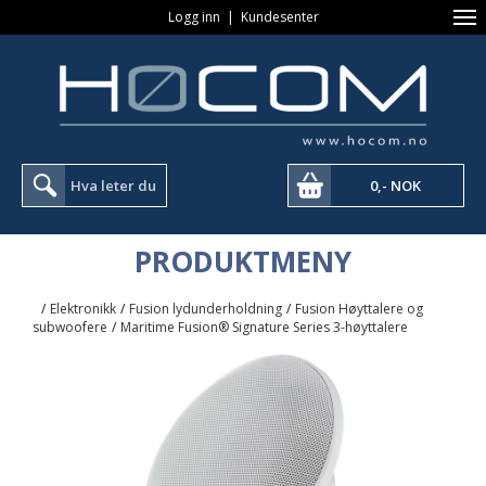
Logg inn
|
Kundesenter
0,- NOK
PRODUKTMENY
/
Elektronikk
/
Fusion lydunderholdning
/
Fusion Høyttalere og
subwoofere
/
Maritime Fusion® Signature Series 3-høyttalere