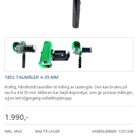
1852 TAUMÅLER 4-35 MM
Kraftig, håndholdt taumåler til måling av taulengde. Den kan brukes på
tau fra 4 til 35 mm. Måleren har høyfriksjonshjul, som gir presise målinger,
og en lett tilgjengelig nullstillingsknapp.
1.990,-
INKL. MVA
IKKE PÅ LAGER
VARENUMMER: 1031308