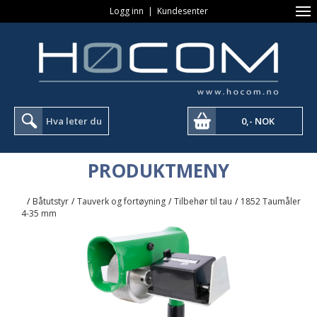
Logg inn
|
Kundesenter
0,- NOK
PRODUKTMENY
/
Båtutstyr
/
Tauverk og fortøyning
/
Tilbehør til tau
/
1852 Taumåler
4-35 mm