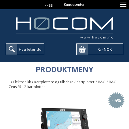
Logg inn
|
Kundesenter
0,- NOK
PRODUKTMENY
/
Elektronikk
/
Kartplottere og tilbehør
/
Kartplotter
/
B&G
/
B&G
Zeus SR 12-kartplotter
- 6%