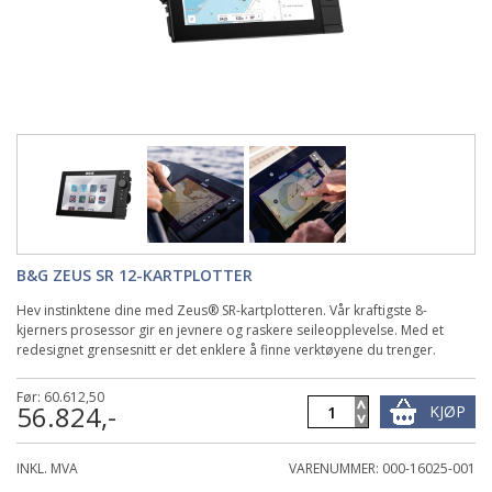
B&G ZEUS SR 12-KARTPLOTTER
Hev instinktene dine med Zeus® SR-kartplotteren. Vår kraftigste 8-
kjerners prosessor gir en jevnere og raskere seileopplevelse. Med et
redesignet grensesnitt er det enklere å finne verktøyene du trenger.
Før: 60.612,50
56.824,-
KJØP
INKL. MVA
VARENUMMER: 000-16025-001