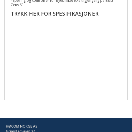
*Speiling og kontroll er for øyeblikket ikke tilgjengelig på B&G
Zeus SR.
TRYKK HER FOR SPESIFIKASJONER
HØCOM NORGE AS
Grimstadveien 24