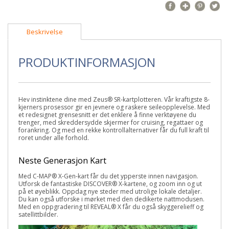
Beskrivelse
PRODUKTINFORMASJON
Hev instinktene dine med Zeus® SR-kartplotteren. Vår kraftigste 8-
kjerners prosessor gir en jevnere og raskere seileopplevelse. Med
et redesignet grensesnitt er det enklere å finne verktøyene du
trenger, med skreddersydde skjermer for cruising, regattaer og
forankring. Og med en rekke kontrollalternativer får du full kraft til
roret under alle forhold.
Neste Generasjon Kart
Med C-MAP
®
X-Gen-kart får du det ypperste innen navigasjon.
Utforsk de fantastiske DISCOVER
®
X-kartene, og zoom inn og ut
på et øyeblikk. Oppdag nye steder med utrolige lokale detaljer.
Du kan også utforske i mørket med den dedikerte nattmodusen.
Med en oppgradering til REVEAL
®
X får du også skyggerelieff og
satellittbilder.