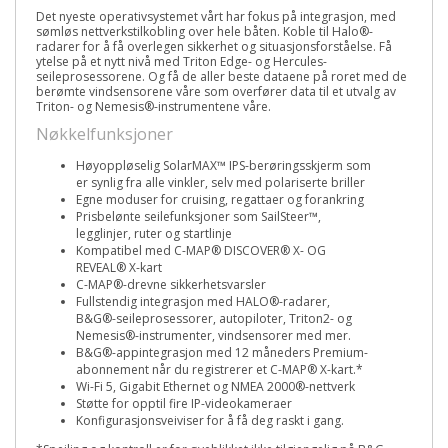
Det nyeste operativsystemet vårt har fokus på integrasjon, med
sømløs nettverkstilkobling over hele båten. Koble til Halo
®
-
radarer for å få overlegen sikkerhet og situasjonsforståelse. Få
ytelse på et nytt nivå med Triton Edge- og Hercules-
seileprosessorene. Og få de aller beste dataene på roret med de
berømte vindsensorene våre som overfører data til et utvalg av
Triton- og Nemesis
®
-instrumentene våre.
Nøkkelfunksjoner
Høyoppløselig SolarMAX™ IPS-berøringsskjerm som
er synlig fra alle vinkler, selv med polariserte briller
Egne moduser for cruising, regattaer og forankring
Prisbelønte seilefunksjoner som SailSteer™,
legglinjer, ruter og startlinje
Kompatibel med C-MAP® DISCOVER® X- OG
REVEAL® X-kart
C-MAP®-drevne sikkerhetsvarsler
Fullstendig integrasjon med HALO®-radarer,
B&G®-seileprosessorer, autopiloter, Triton
2
- og
Nemesis®-instrumenter, vindsensorer med mer.
B&G®-appintegrasjon med 12 måneders Premium-
abonnement når du registrerer et C-MAP® X-kart.*
Wi-Fi 5, Gigabit Ethernet og NMEA 2000®-nettverk
Støtte for opptil fire IP-videokameraer
Konfigurasjonsveiviser for å få deg raskt i gang.