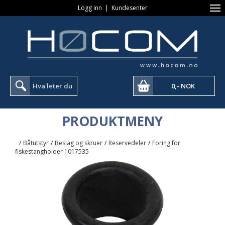
Logg inn
|
Kundesenter
0,- NOK
PRODUKTMENY
/
Båtutstyr
/
Beslag og skruer
/
Reservedeler
/
Foring for
fiskestangholder 1017535