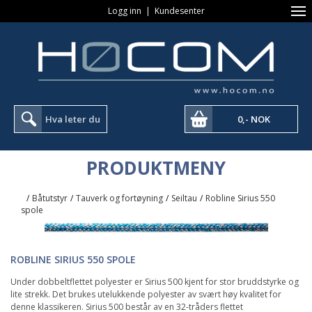
Logg inn
|
Kundesenter
0,- NOK
PRODUKTMENY
/
Båtutstyr
/
Tauverk og fortøyning
/
Seiltau
/
Robline Sirius 550
spole
ROBLINE SIRIUS 550 SPOLE
Under dobbeltflettet polyester er Sirius 500 kjent for stor bruddstyrke og
lite strekk. Det brukes utelukkende polyester av svært høy kvalitet for
denne klassikeren. Sirius 500 består av en 32-tråders flettet