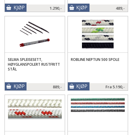
KJØP
KJØP
1.290,-
489,-
SELMA SPLEISESETT,
ROBLINE NEPTUN 500 SPOLE
HØYGLANSPOLERT RUSTFRITT
STÅL
KJØP
KJØP
889,-
Fra
5.190,-